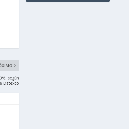
ÓXIMO
63%, según
de Datexco