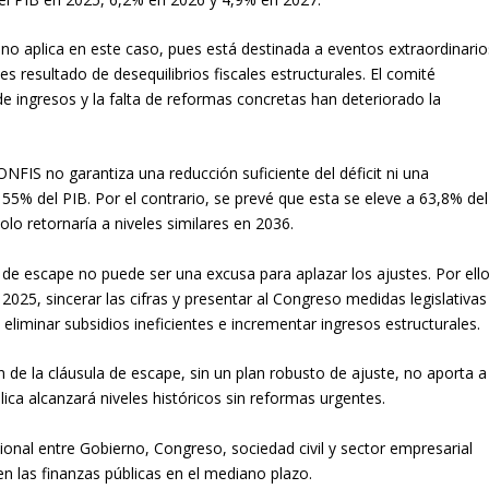
 no aplica en este caso, pues está destinada a eventos extraordinario
s resultado de desequilibrios fiscales estructurales. El comité
 de ingresos y la falta de reformas concretas han deteriorado la
ONFIS no garantiza una reducción suficiente del déficit ni una
l 55% del PIB. Por el contrario, se prevé que esta se eleve a 63,8% del
lo retornaría a niveles similares en 2036.
a de escape no puede ser una excusa para aplazar los ajustes. Por ello
e 2025, sincerar las cifras y presentar al Congreso medidas legislativas
 eliminar subsidios ineficientes e incrementar ingresos estructurales.
n de la cláusula de escape, sin un plan robusto de ajuste, no aporta a
blica alcanzará niveles históricos sin reformas urgentes.
nal entre Gobierno, Congreso, sociedad civil y sector empresarial
n las finanzas públicas en el mediano plazo.