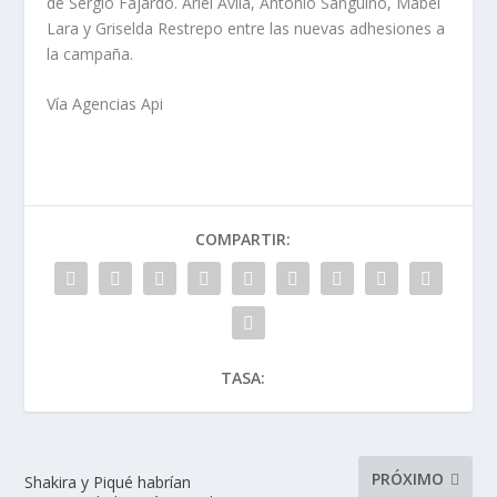
de Sergio Fajardo. Ariel Ávila, Antonio Sanguino, Mabel
Lara y Griselda Restrepo entre las nuevas adhesiones a
la campaña.
Vía Agencias Api
COMPARTIR:
TASA:
PRÓXIMO
Shakira y Piqué habrían