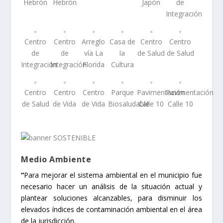
Hebrón
Hebrón
Japón
de
Integración
Centro
Centro
Arreglo
Casa de
Centro
Centro
de
de
vía La
la
de Salud
de Salud
Integración
Integración
Florida
Cultura
Centro
Centro
Centro
Parque
Pavimentación
Pavimentación
de Salud
de Vida
de Vida
Biosaludable
Calle 10
Calle 10
Medio Ambiente
“
Para mejorar el sistema ambiental en el municipio fue
necesario hacer un análisis de la situación actual y
plantear soluciones alcanzables, para disminuir los
elevados índices de contaminación ambiental en el área
de la jurisdicción.