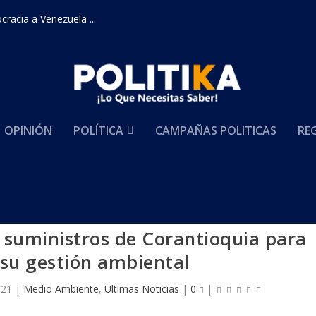
racia a Venezuela ...
OPINIÓN
POLÍTICA
CAMPAÑAS POLITICAS
RE
n suministros de Corantioquia para
 su gestión ambiental
021
|
Medio Ambiente
,
Ultimas Noticias
|
0
|