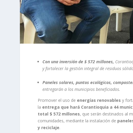
Con una inversión de $ 572 millones,
Corantioq
y fortalecer la gestión integral de residuos sóli
Paneles solares, puntos ecológicos, composte
entregarán a los municipios beneficiados.
Promover el uso de
energías renovables
y fort
la
entrega que hará Corantioquia a 44 munic
total $ 572 millones
, que serán destinados al m
comunidades, mediante la instalación de
paneles
y reciclaje
.