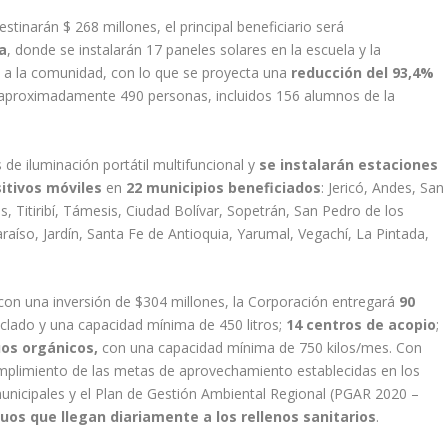
destinarán $ 268 millones, el principal beneficiario será
a
, donde se instalarán 17 paneles solares en la escuela y la
 a la comunidad, con lo que se proyecta una
reducción del 93,4%
án aproximadamente 490 personas, incluidos 156 alumnos de la
e iluminación portátil multifuncional y
se instalarán estaciones
itivos móviles
en
22 municipios beneficiados
: Jericó, Andes, San
 Titiribí, Támesis, Ciudad Bolívar, Sopetrán, San Pedro de los
raíso, Jardín, Santa Fe de Antioquia, Yarumal, Vegachí, La Pintada,
 con una inversión de $304 millones, la Corporación entregará
90
ciclado y una capacidad mínima de 450 litros;
14 centros de acopio
;
os orgánicos,
con una capacidad mínima de 750 kilos/mes. Con
mplimiento de las metas de aprovechamiento establecidas en los
unicipales y el Plan de Gestión Ambiental Regional (PGAR 2020 –
duos que llegan diariamente a los rellenos sanitarios
.