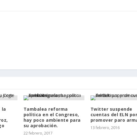
 la
Tambalea reforma
Twitter suspende
política en el Congreso,
cuentas del ELN po
roz,
hay poco ambiente para
promover paro arm
go
su aprobación.
13 febrero, 2016
22 febrero, 2017