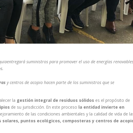
uiaentregará suministros para promover el uso de energías renovable
dos.
ras
y centros de acopio hacen parte de los suministros que se
alecer la
gestión integral de residuos sólidos
es el propósito de
ipios
de su jurisdicción. En este proceso
la entidad invierte en
ejoramiento de las condiciones ambientales y la calidad de vida de la
 solares, puntos ecológicos, composteras y centros de acopi