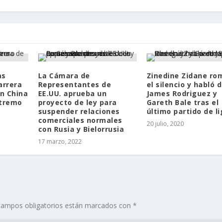
as
La Cámara de
Zinedine Zidane ro
arrera
Representantes de
el silencio y habló 
n China
EE.UU. aprueba un
James Rodriguez y
xtremo
proyecto de ley para
Gareth Bale tras el
suspender relaciones
último partido de l
comerciales normales
20 julio, 2020
con Rusia y Bielorrusia
17 marzo, 2022
campos obligatorios están marcados con
*