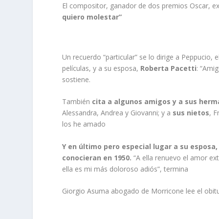
El compositor, ganador de dos premios Oscar, ex
quiero molestar”
Un recuerdo “particular” se lo dirige a Peppucio, e
películas, y a su esposa,
Roberta Pacetti
: “Ami
sostiene.
También
cita a algunos amigos y a sus her
Alessandra, Andrea y Giovanni; y a
sus nietos
, 
los he amado
Y en último pero especial lugar a su esposa,
conocieran en 1950.
“A ella renuevo el amor ex
ella es mi más doloroso adiós”, termina
Giorgio Asuma abogado de Morricone lee el obitu