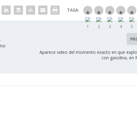
TASA:
PR
e
omo
Aparece video del momento exacto en que expl
con gasolina, en