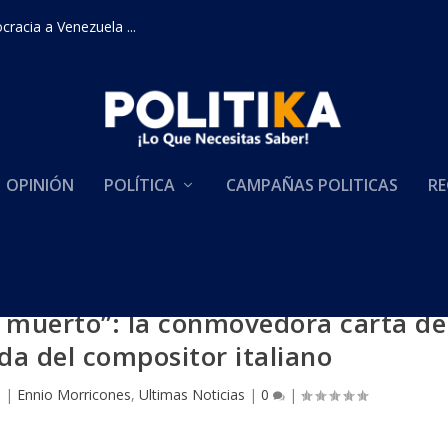
racia a Venezuela ...
OPINIÓN
POLÍTICA
CAMPAÑAS POLITICAS
RE
e muerto”: la conmovedora carta de
da del compositor italiano
0
|
Ennio Morricones
,
Ultimas Noticias
|
0
|