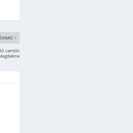
ÓXIMO
otó camión
 Magdalena