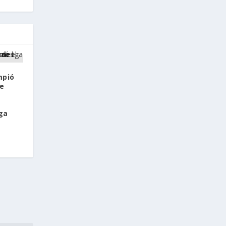
mpió
de
iga