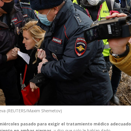
lyeva (REUTERS/Maxim Shemetov)
miércoles pasado para exigir el tratamiento médico adecuad
imiento en ambas piernas,
y dijo que solo le habían dado