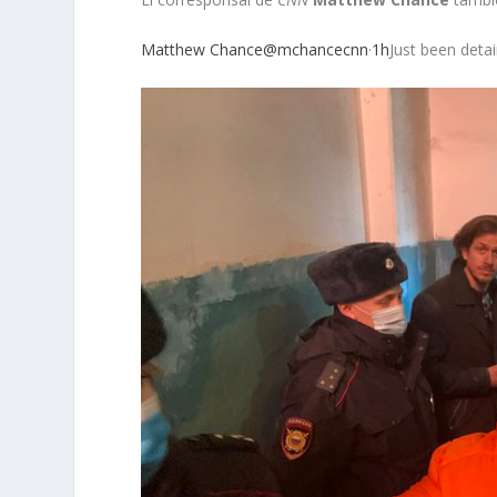
Matthew Chance@mchancecnn
·
1h
Just been deta