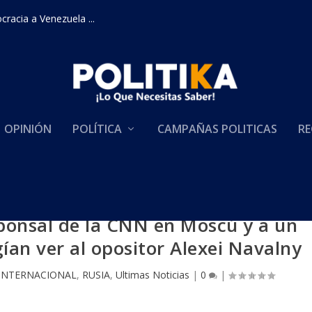
bia, Brasil, Perú ...
OPINIÓN
POLÍTICA
CAMPAÑAS POLITICAS
RE
sponsal de la CNN en Moscú y a un
ían ver al opositor Alexei Navalny
INTERNACIONAL
,
RUSIA
,
Ultimas Noticias
|
0
|