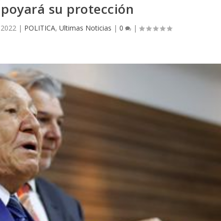
poyará su protección
 2022
|
POLITICA
,
Ultimas Noticias
|
0
|