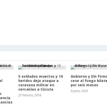
5 soldados muertos y 10
Gobierno y Eln firm
al
heridos deja ataque a
cese al fuego bilat
caravana militar en
por seis meses
cercanías a Cúcuta
9 junio, 2023
p
27 febrero, 2018
uencia
tancias