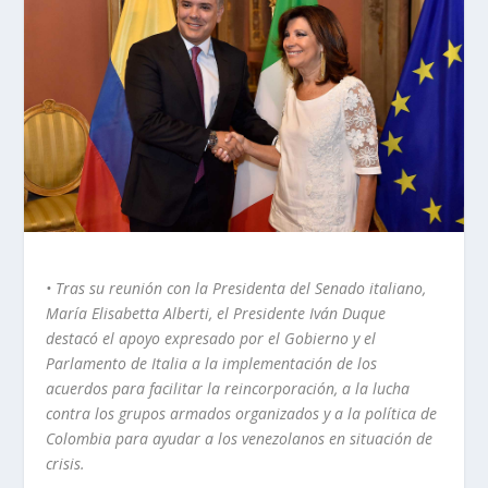
• Tras su reunión con la Presidenta del Senado italiano,
María Elisabetta Alberti, el Presidente Iván Duque
destacó el apoyo expresado por el Gobierno y el
Parlamento de Italia a la implementación de los
acuerdos para facilitar la reincorporación, a la lucha
contra los grupos armados organizados y a la política de
Colombia para ayudar a los venezolanos en situación de
crisis.