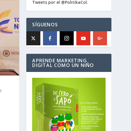
Tweets por el @PolitikaCol.
SÍGUENOS
APRENDE MARKETING
DIGITAL COMO UN NIÑO
e