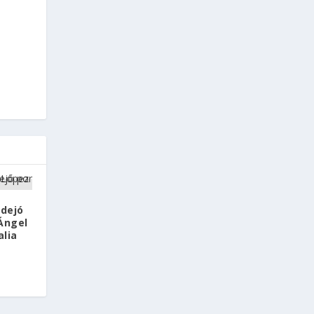
 dejó
Ángel
alia