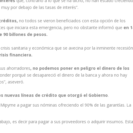
 interés
que, contrario a lo que se ha dicho, no han estado creciendo
muy por debajo de las tasas de interés”.
créditos,
no todos se vieron beneficiados con esta opción de los
tes que iniciara esta emergencia, pero no obstante informó que
en 1
de 90 billones de pesos.
crisis sanitaria y económica que se avecina por la inminente recesió
isis financiera.
 sus ahorradores
, no podemos poner en peligro el dinero de los
onder porqué se desapareció el dinero de la banca y ahora no hay
os”, aseveró.
es nuevas líneas de crédito que otorgó el Gobierno
.
as Mipyme a pagar sus nóminas ofreciendo el 90% de las garantías. La
trabajo, es decir para pagar a sus proveedores o adquirir insumos. Est