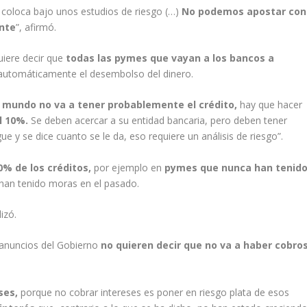
 coloca bajo unos estudios de riesgo (…)
No podemos apostar con
ente
”, afirmó.
uiere decir que
todas las pymes que vayan a los bancos a
y automáticamente el desembolso del dinero.
 mundo no va a tener probablemente el crédito,
hay que hacer
l 10%.
Se deben acercar a su entidad bancaria, pero deben tener
 y se dice cuanto se le da, eso requiere un análisis de riesgo”.
00% de los créditos,
por ejemplo en
pymes que nunca han tenid
han tenido moras en el pasado.
izó.
s anuncios del Gobierno
no quieren decir que no va a haber cobro
ses,
porque no cobrar intereses es poner en riesgo plata de esos