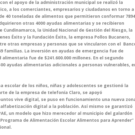
 con el apoyo de la administración municipal se realizó la
blico, a los comerciantes, empresarios y ciudadanos en torno a
s de 40 toneladas de alimentos que permitieron conformar 789
dquirieron otras 4000 ayudas alimentarias y se recibieron
e Cundinamarca, la Unidad Nacional de Gestión del Riesgo, la
es Éxito y la Fundación Éxito, la empresa Pollos Bucanero,
tre otras empresas y personas que se vincularon con el Banc
49 familias. La inversión en ayudas de emergencia fue de
d alimentaria fue de $241.600.000 millones. En el segundo
00 ayudas alimentarias adicionales a personas vulnerables, e
a escolar de los niños, niñas y adolescentes se gestionó la
rte de la empresa de telefonía Claro, se apoyó
untos vive digital, se puso en funcionamiento una nueva zon
 alfabetización digital a la población. Así mismo se garantizó
 PAE, un modelo que hizo merecedor al municipio del galardón
l Programa de Alimentación Escolar Alimentos para Aprender”
ional.