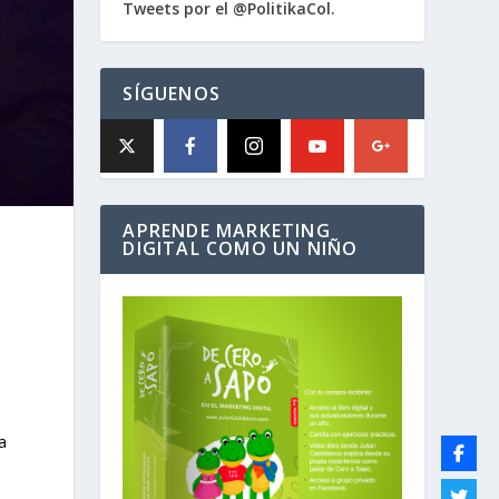
Tweets por el @PolitikaCol.
SÍGUENOS
APRENDE MARKETING
DIGITAL COMO UN NIÑO
a