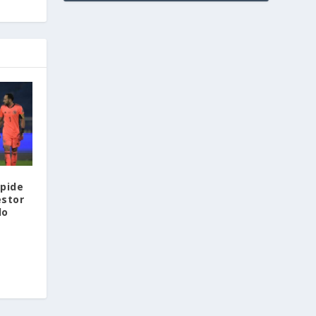
 pide
éstor
do