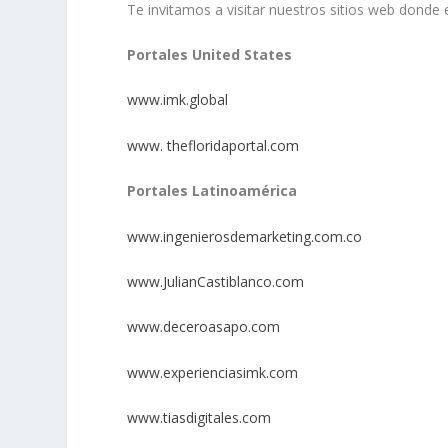
Te invitamos a visitar nuestros sitios web donde 
Portales United States
www.imk.global
www. thefloridaportal.com
Portales Latinoamérica
www.ingenierosdemarketing.com.co
www.JulianCastiblanco.com
www.deceroasapo.com
www.experienciasimk.com
www.tiasdigitales.com