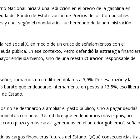
no Nacional iniciará una reducción en el precio de la gasolina en
euda del Fondo de Estabilización de Precios de los Combustibles
nes y que, según el mandatario, fue heredado de la administración
 la red social X, en medio de un cruce de señalamientos con el
euda pública. En ese contexto, Petro defendió la estrategia financier
mayor endeudamiento, sino de una reestructuración responsable de
eñor, tomamos un crédito en dólares a 5,9%. Por esa razón y la
ás barato que endeudarse internamente en pesos a 13,5%, eso libera
e de Estado.
dos no se destinaron a ampliar el gasto público, sino a pagar deudas
cimientos cercanos. “Usted dice que endeudamos más el país, no
e corto plazo y más caras, generadas en el anterior gobierno”, señaló
r las cargas financieras futuras del Estado. “¿Qué consecuencias tra