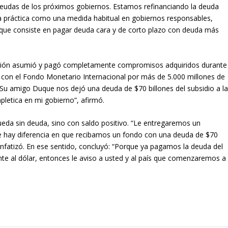
 deudas de los próximos gobiernos. Estamos refinanciando la deuda
sta práctica como una medida habitual en gobiernos responsables,
, que consiste en pagar deuda cara y de corto plazo con deuda más
ación asumió y pagó completamente compromisos adquiridos durante
a con el Fondo Monetario Internacional por más de 5.000 millones de
“Su amigo Duque nos dejó una deuda de $70 billones del subsidio a l
letica en mi gobierno”, afirmó.
eda sin deuda, sino con saldo positivo. “Le entregaremos un
re hay diferencia en que recibamos un fondo con una deuda de $70
enfatizó. En ese sentido, concluyó: “Porque ya pagamos la deuda del
te al dólar, entonces le aviso a usted y al país que comenzaremos a