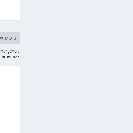
ÓXIMO
emergencia
za amenaza