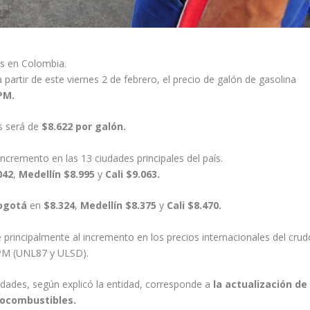
s en Colombia.
partir de este viernes 2 de febrero, el precio de galón de gasolina
PM.
s será de
$8.622 por galón.
incremento en las 13 ciudades principales del país.
042
,
Medellín $8.995
y
Cali $9.063.
ogotá
en
$8.324
,
Medellín $8.375
y
Cali $8.470.
 principalmente al incremento en los precios internacionales del crud
ACPM (UNL87 y ULSD).
iudades, según explicó la entidad, corresponde a
la actualización de
iocombustibles.