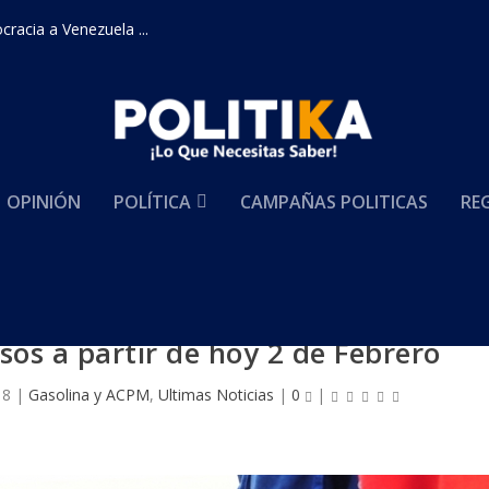
racia a Venezuela ...
OPINIÓN
POLÍTICA
CAMPAÑAS POLITICAS
RE
sos a partir de hoy 2 de Febrero
18
|
Gasolina y ACPM
,
Ultimas Noticias
|
0
|