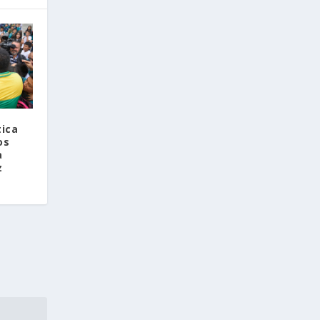
tica
os
a
z