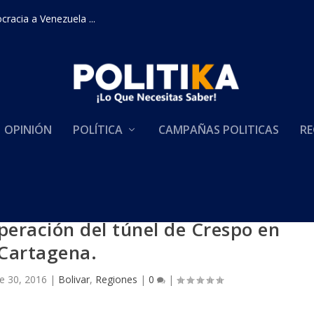
racia a Venezuela ...
OPINIÓN
POLÍTICA
CAMPAÑAS POLITICAS
RE
peración del túnel de Crespo en
Cartagena.
e 30, 2016
|
Bolivar
,
Regiones
|
0
|