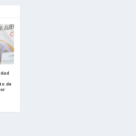
idad
to de
por
r