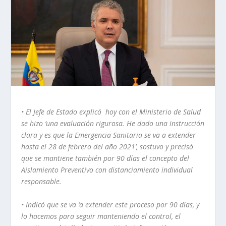
• El Jefe de Estado explicó hoy con el Ministerio de Salud
se hizo ‘una evaluación rigurosa. He dado una instrucción
clara y es que la Emergencia Sanitaria se va a extender
hasta el 28 de febrero del año 2021’, sostuvo y precisó
que se mantiene también por 90 días el concepto del
Aislamiento Preventivo con distanciamiento individual
responsable.
• Indicó que se va ‘a extender este proceso por 90 días, y
lo hacemos para seguir manteniendo el control, el