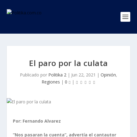
El paro por la culata
Publicado por
Politika 2
|
Jun 22, 2021
|
Opinión
,
Regiones
|
0
|
Por: Fernando Alvarez
“Nos pasaran la cuenta”, advertía el cantautor