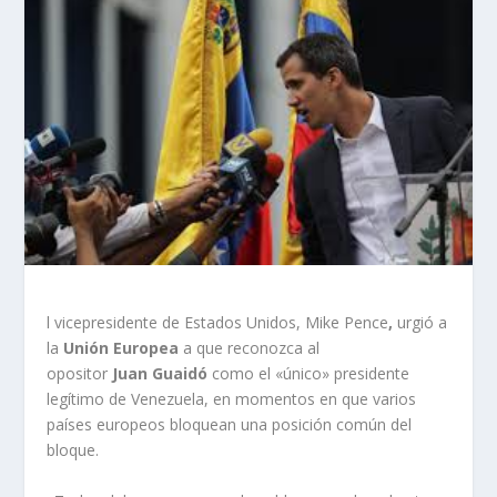
l vicepresidente de Estados Unidos, Mike Pence
,
urgió a
la
Unión Europea
a que reconozca al
opositor
Juan Guaidó
como el «único» presidente
legítimo de Venezuela, en momentos en que varios
países europeos bloquean una posición común del
bloque.