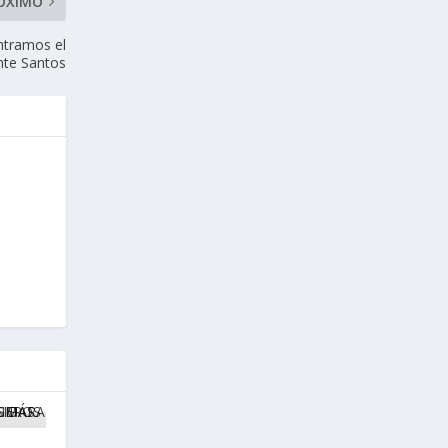
ÓXIMO
ntramos el
nte Santos