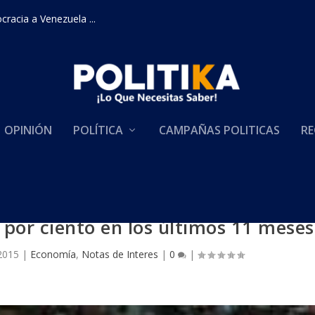
racia a Venezuela ...
OPINIÓN
POLÍTICA
CAMPAÑAS POLITICAS
RE
 por ciento en los últimos 11 meses
 2015
|
Economía
,
Notas de Interes
|
0
|