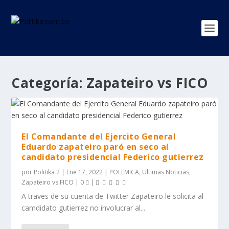
Categoría:
Zapateiro vs FICO
El Comandante del Ejercito General
Eduardo zapateiro paró en seco al
candidato presidencial Federico gutierrez
por
Politika 2
|
Ene 17, 2022
|
POLEMICA
,
Ultimas Noticias
,
Zapateiro vs FICO
|
0
|
A traves de su cuenta de Twitter Zapateiro le solicita al
camdidato gutierrez no involucrar al...