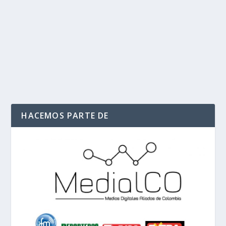
MINEROS
|
0
|
Prodeco iniciará el proceso de devolución de sus títulos
mineros a la República de Colombia a...
LEER MÁS
HACEMOS PARTE DE