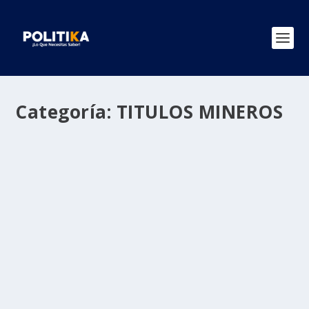
Categoría:
TITULOS MINEROS
PRODECO RENUNCIA A SUS TÍTULOS
MINEROS
por
Politika 2
|
Feb 7, 2021
|
PRODECO
,
Regiones
,
TITULOS