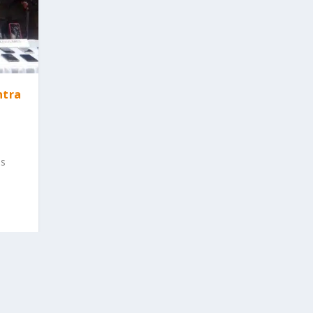
ntra
as