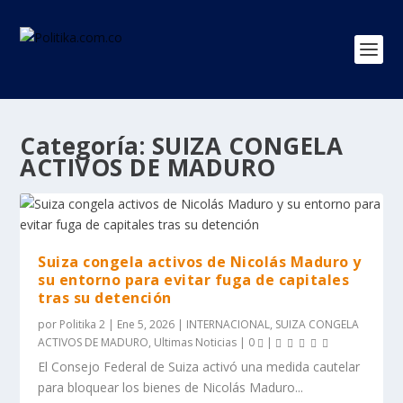
Categoría:
SUIZA CONGELA
ACTIVOS DE MADURO
Suiza congela activos de Nicolás Maduro y
su entorno para evitar fuga de capitales
tras su detención
por
Politika 2
|
Ene 5, 2026
|
INTERNACIONAL
,
SUIZA CONGELA
ACTIVOS DE MADURO
,
Ultimas Noticias
|
0
|
El Consejo Federal de Suiza activó una medida cautelar
para bloquear los bienes de Nicolás Maduro...