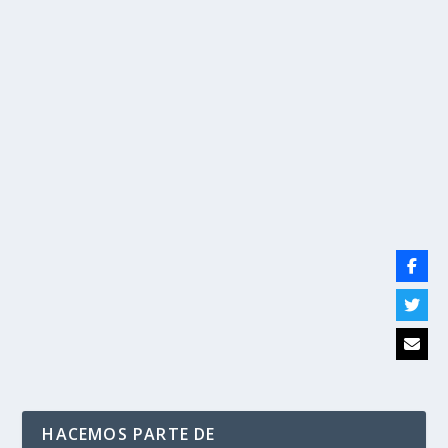
Mintransporte lanza estrategia de
prevención vial en centros educativos
por
Politika 2
|
Feb 6, 2019
|
Seguridad Vial
,
Ultimas Noticias
|
0
|
• Se estima que la primera fase del programa
pedagógico se beneficien más de 100.000 estudiantes...
LEER MÁS
HACEMOS PARTE DE