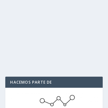
Trump y Putin se encontrarán en Alaska el
viernes 15 de agosto para hablar sobre la
guerra en Ucrania
por
Politika 2
|
Ago 9, 2025
|
Internacional
,
REUNION TRUMP -
PUTIN EN ALASKA
,
Ultimas Noticias
|
0
|
Tras varios días de expectación e incertidumbre, ya se
conocen la fecha y el lugar del encuentro...
LEER MÁS
HACEMOS PARTE DE