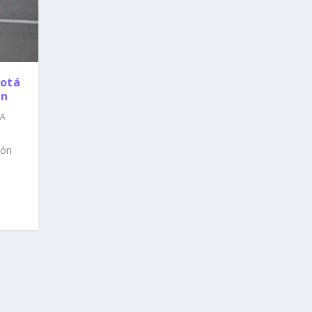
gotá
ón
 A
ión