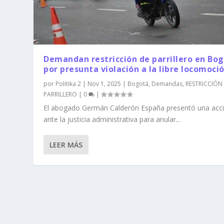
Demandan restricción de parrillero en Bo
por presunta violación a la libre locomoci
por
Politika 2
|
Nov 1, 2025
|
Bogotá
,
Demandas
,
RESTRICCIÓN
PARRILLERO
|
0
|
El abogado Germán Calderón España presentó una acc
ante la justicia administrativa para anular...
LEER MÁS