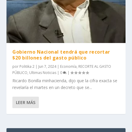
Gobierno Nacional tendrá que recortar
$20 billones del gasto público
por
Politika 2
|
Jun 7, 2024
|
Economía
,
RECORTE AL GASTO
PÚBLICO
,
Ultimas Noticias
|
0
|
Ricardo Bonilla minhacienda, dijo que la cifra exacta se
revelaría el martes en un decreto que se...
LEER MÁS