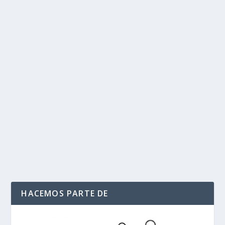
Petro pide a Mincomercio quitar los
aranceles a telas y cueros para competir
con Temu, Shein y AliExpress
por
Politika 2
|
Oct 12, 2025
|
CÁMARA COLOMBIANA DE LA
CONFECCIÓN
,
PETRO PIDE QUITAR ARENCELES A TELAS Y
CUEROS
,
Ultimas Noticias
|
0
|
El presidente de la Cámara Colombiana de la
Confección, Guillermo Elías Criado, le hizo la...
LEER MÁS
HACEMOS PARTE DE