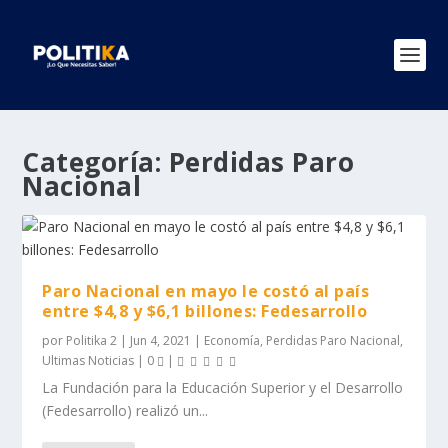
Categoría:
Perdidas Paro
Nacional
Paro Nacional en mayo le costó al país
entre $4,8 y $6,1 billones: Fedesarrollo
por
Politika 2
|
Jun 4, 2021
|
Economía
,
Perdidas Paro Nacional
,
Ultimas Noticias
|
0
|
La Fundación para la Educación Superior y el Desarrollo
(Fedesarrollo) realizó un...