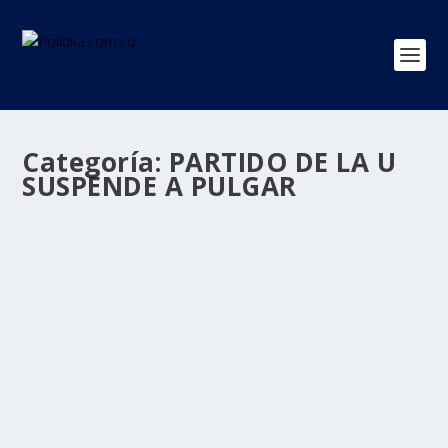
Categoría:
PARTIDO DE LA U
SUSPENDE A PULGAR
El partido de La U suspende al capturado
senador Eduardo Pulgar
por
Politika 2
|
Dic 1, 2020
|
PARTIDO DE LA U SUSPENDE A
PULGAR
,
Política
,
Ultimas Noticias
|
0
|
Tras conocerse la captura del senador Eduardo Pulgar
por orden de la sala de instrucción de la...