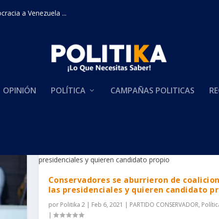
racia a Venezuela ...
OPINIÓN
POLÍTICA
CAMPAÑAS POLITICAS
RE
RVADOR
Conservadores se aburrieron de coalicio
las presidenciales y quieren candidato p
por
Politika 2
|
Feb 6, 2021
|
PARTIDO CONSERVADOR
,
Polític
|