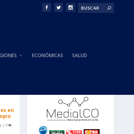
GIONES
ECONÓMICAS
SALUD
HACEMOS PARTE DE
nes en
ropio
a
|
0