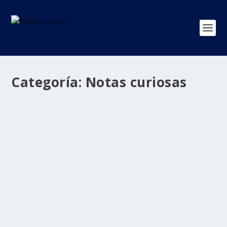
Categoría:
Notas curiosas
VIDEO: Ardilla pide agua en botella y se
hace viral
por
Politika 2
|
Jul 19, 2020
|
Notas curiosas
,
Ultimas Noticias
|
0
|
La grabación del curioso episodio, ocurrido en EE.UU.,
fue compartida en Twitter. Las ardillas...
LEER MÁS