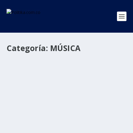
Categoría:
MÚSICA
Falleció en Sincelejo el maestro Juan
Madera, autor de La Pollera Colorá
por
Politika 2
|
Jul 29, 2024
|
COMPOSITOR POLLERA COLORÁ
,
JUAN MADERA
,
MÚSICA
,
Regiones
|
0
|
Juan Bautista Madera Castro tenia 102 años , había
nacido el 22 de mayo de 1922 en Sincé, Sucre y...
LEER MÁS