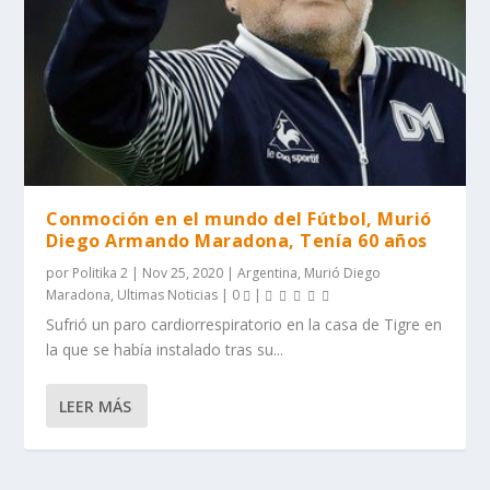
Conmoción en el mundo del Fútbol, Murió
Diego Armando Maradona, Tenía 60 años
por
Politika 2
|
Nov 25, 2020
|
Argentina
,
Murió Diego
Maradona
,
Ultimas Noticias
|
0
|
Sufrió un paro cardiorrespiratorio en la casa de Tigre en
la que se había instalado tras su...
LEER MÁS