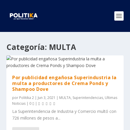
Categoría:
MULTA
Por publicidad engañosa Superindustria la
multa a productores de Crema Ponds y
Shampoo Dove
por
Politika 2
|
Jun 3, 2021
|
MULTA
,
Superintendencias
,
Ultimas
Noticias
|
0
|
La Superintendencia de Industria y Comercio multó con
726 millones de pesos a...