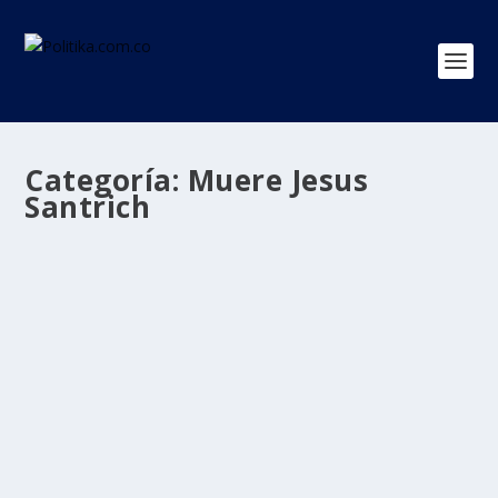
Categoría:
Muere Jesus
Santrich
Con ‘Santrich’ habrían muerto 10 hombres
más: nuevos detalles de la muerte del
disidente
por
Politika 2
|
May 18, 2021
|
Muere Jesus Santrich
,
Ultimas
Noticias
|
0
|
De acuerdo con organismos de inteligencia, la muerte
de ‘Santrich’ se habría dado hacia las 6:00...