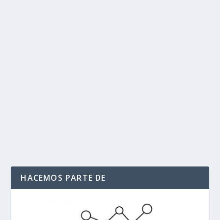
María Corina Machado convoca a
movilizaciones el 17 de agosto en
Venezuela y el mundo
por
Politika 2
|
Ago 12, 2024
|
Maria Corina Machado
,
MOVILIZACIÓN 17 DE AGOSTO
,
Ultimas Noticias
|
0
|
La oposición venezolana llama a los ciudadanos a
tomar las calles en protesta contra un proceso...
LEER MÁS
HACEMOS PARTE DE