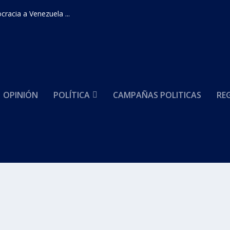
racia a Venezuela ...
OPINIÓN
POLÍTICA
CAMPAÑAS POLITICAS
RE
én puso el mensaje “es necesario que Uribe muera”
ra ALVARO URIBE
,
Ultimas Noticias
|
0
|
n las CHIVAS Y DEMAS VEHÍCULOS PROCEDENTES DEL...