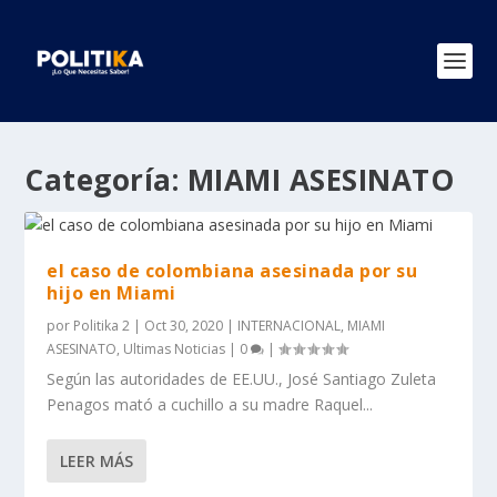
Categoría:
MIAMI ASESINATO
el caso de colombiana asesinada por su
hijo en Miami
por
Politika 2
|
Oct 30, 2020
|
INTERNACIONAL
,
MIAMI
ASESINATO
,
Ultimas Noticias
|
0
|
Según las autoridades de EE.UU., José Santiago Zuleta
Penagos mató a cuchillo a su madre Raquel...
LEER MÁS