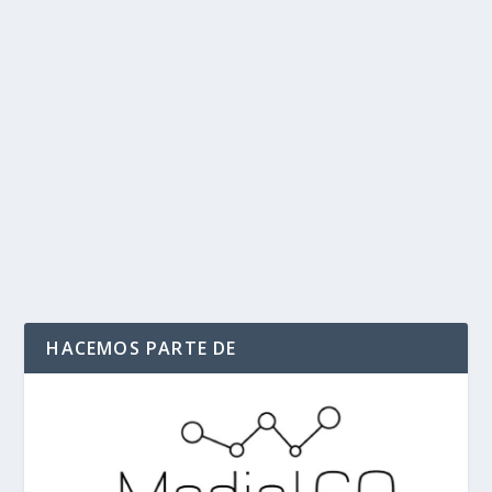
Tras polémica y presiones, Gobierno Petro
giró millonario pago para el Metro de la
80 en Medellín
por
Politika 2
|
Mar 26, 2025
|
GOBIERNO PETRO
,
MEDELLÍN
,
METRO DE LA 80
|
0
|
En medio de una intensa polémica política y social, el
Gobierno nacional finalmente realizó un...
LEER MÁS
HACEMOS PARTE DE