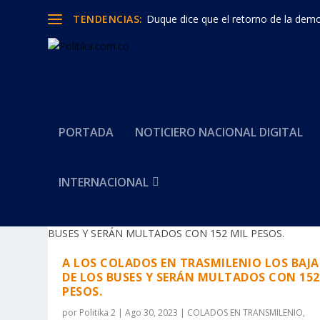
TENDENCIAS:
Duque dice que el retorno de la democ
PORTADA
NOTICIERO NACIONAL DIGITAL
INTERNACIONAL
Categoría:
MEDIDAS
A LOS COLADOS EN TRASMILENIO LOS BAJ
DE LOS BUSES Y SERÁN MULTADOS CON 152
PESOS.
por
Politika 2
|
Ago 30, 2023
|
COLADOS EN TRANSMILENIO
,