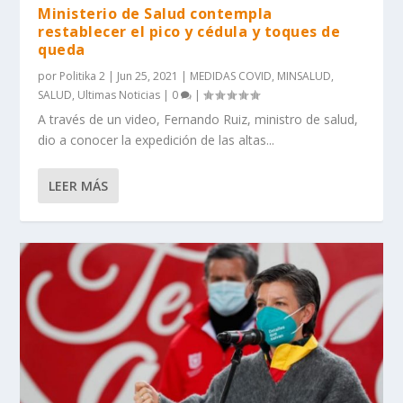
Ministerio de Salud contempla
restablecer el pico y cédula y toques de
queda
por
Politika 2
|
Jun 25, 2021
|
MEDIDAS COVID
,
MINSALUD
,
SALUD
,
Ultimas Noticias
|
0
|
A través de un video, Fernando Ruiz, ministro de salud,
dio a conocer la expedición de las altas...
LEER MÁS