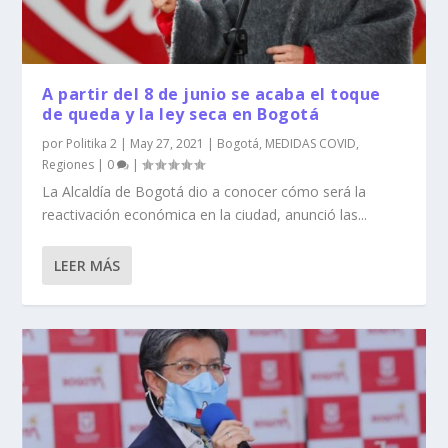
A partir del 8 de junio se acaba el toque
de queda y la ley seca en Bogotá
por
Politika 2
|
May 27, 2021
|
Bogotá
,
MEDIDAS COVID
,
Regiones
|
0
|
La Alcaldía de Bogotá dio a conocer cómo será la
reactivación económica en la ciudad, anunció las...
LEER MÁS