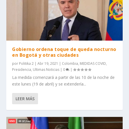
Gobierno ordena toque de queda nocturno
en Bogotá y otras ciudades
por
Politika 2
|
Abr 19, 2021
|
Colombia
,
MEDIDAS COVID
,
Presidencia
,
Ultimas Noticias
|
0
|
La medida comenzará a partir de las 10 de la noche de
este lunes (19 de abril) y se extendería...
LEER MÁS