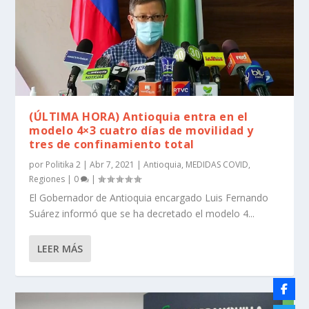
(ÚLTIMA HORA) Antioquia entra en el
modelo 4×3 cuatro días de movilidad y
tres de confinamiento total
por
Politika 2
|
Abr 7, 2021
|
Antioquia
,
MEDIDAS COVID
,
Regiones
|
0
|
El Gobernador de Antioquia encargado Luis Fernando
Suárez informó que se ha decretado el modelo 4...
LEER MÁS