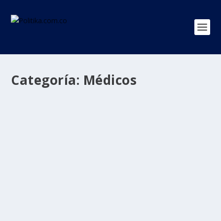
Categoría:
Médicos
Colegio Médico Colombiano: no estamos
lejos de tener que elegir entre pacientes
y determinar quien vive
por
Politika 2
|
Jul 14, 2020
|
Coronavirus
,
Médicos
,
Ultimas
Noticias
|
0
|
l Gobierno y la Alcaldía de Bogotá descartaron la
solicitud que hicieron agremiaciones de médicos...