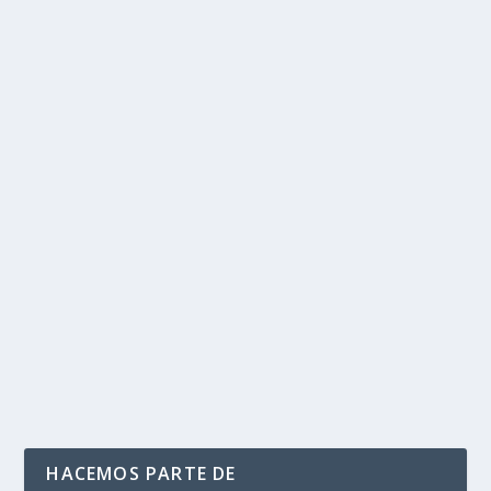
LEER MÁS
EL PAÍS DONDE PAGARLE A UN MÉDICO SU
SALARIO SE VOLVIÓ UN FAVOR
por
Politika 2
|
Oct 3, 2019
|
Médicos
,
SALUD
,
Ultimas Noticias
|
0
|
Crisis en el sistema evidencia condiciones de inequidad
e insatisfacción en el talento humano en...
LEER MÁS
HACEMOS PARTE DE