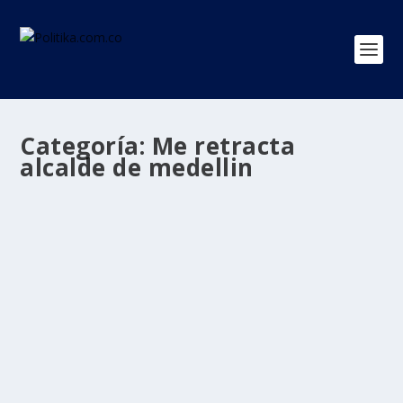
Categoría:
Me retracta
alcalde de medellin
“Nuestra prioridad será el talento
humano local y nacional”, Alcalde de
Medellín se retractó sobre los médicos
cubanos.
por
Politika 2
|
Jul 26, 2020
|
Me retracta alcalde de medellin
,
Médicos Cubanos
,
Regiones
|
0
|
Luego de crear polémica por hacerle la petición al