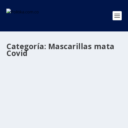
Categoría:
Mascarillas mata
Covid
Una empresa española desarrolla una
mascarilla inteligente que mata al covid-
19 por contacto con un 99 % de eficacia
por
Politika 2
|
Dic 23, 2020
|
España
,
INTERNACIONAL
,
Mascarillas mata Covid
,
Ultimas Noticias
|
0
|
Sus propiedades permanecen inalterables después de
más de 100 lavados consecutivos a 60 grados....