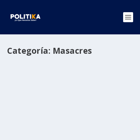
Categoría:
Masacres
‘Martín Sombra’ confiesa autoría en
masacre que se le atribuía a paramilitares
por
Politika 2
|
Oct 3, 2021
|
FARC
,
Masacres
,
Ultimas Noticias
|
0
|
El exjefe guerrillero confirmó la masacre de San Carlos
de Guaroa a manos de las Farc Ely Mejía...
LEER MÁS