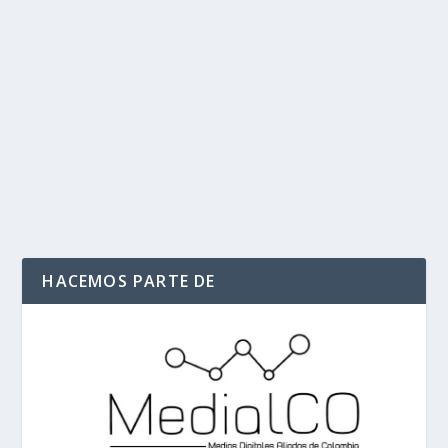
extorsión e incumplimiento de contrato
por
Politika 2
|
Jun 26, 2020
|
Demandas
,
MALUMA
,
Ultimas
Noticias
|
0
|
El demandante afirma que el equipo del artista solicitó
el doble del precio acordado tras cambiar...
LEER MÁS
HACEMOS PARTE DE