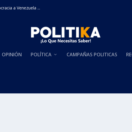
racia a Venezuela ...
OPINIÓN
POLÍTICA
CAMPAÑAS POLITICAS
RE
l colombiano
as
|
0
|
 edad. Luis Gerónimo López ha fallecido...