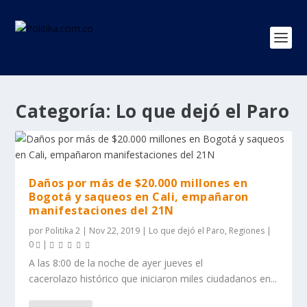
Categoría:
Lo que dejó el Paro
Daños por más de $20.000 millones en
Bogotá y saqueos en Cali, empañaron
manifestaciones del 21N
por
Politika 2
|
Nov 22, 2019
|
Lo que dejó el Paro
,
Regiones
|
0
|
A las 8:00 de la noche de ayer jueves el
cacerolazo histórico que iniciaron miles ciudadanos en...